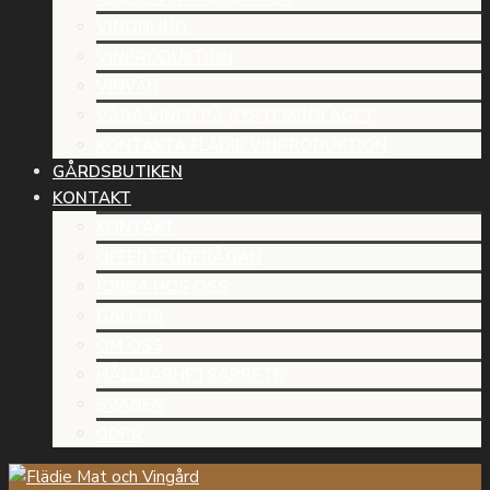
VINODLING
VINPRODUKTION
VINVÄN
VÅRA VINER PÅ SYSTEMBOLAGET
KONTAKTA FLÄDIE VINPRODUKTION
GÅRDSBUTIKEN
KONTAKT
KONTAKT
OFFERTFÖRFRÅGAN
JOBBA HOS OSS
GALLERI
OM OSS
HÅLLBARHETSARBETE
SVANEN
GDPR