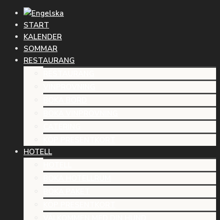
START
KALENDER
SOMMAR
RESTAURANG
RESTAURANG
VINPROVNING
BOKA BORD
BOKA VINPROVNING
CATERING
KÖP PRESENTKORT
HOTELL
HOTELL
BOKA HOTELLRUM
BOKA PAKET
KÖP PRESENTKORT
VÄLKOMMEN MED DIN HUND