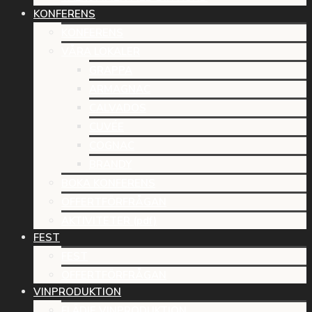
KONFERENS
KONFERENS
VÅRA LOKALER
GRAPPA
ARMAGNAC
CALVADOS
CUVÉE
COGNAC
BRANDY
BOKA KONFERENS
OFFERTFÖRFRÅGAN
AKTIVITETER (pdf)
FEST
FEST
OFFERTFÖRFRÅGAN
VINPRODUKTION
FLÄDIE VINPRODUKTION