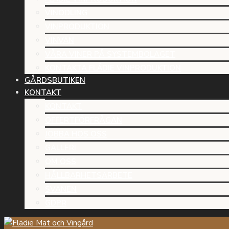
VINODLING
VINPRODUKTION
VINVÄN
VÅRA VINER PÅ SYSTEMBOLAGET
KONTAKTA FLÄDIE VINPRODUKTION
GÅRDSBUTIKEN
KONTAKT
KONTAKT
OFFERTFÖRFRÅGAN
JOBBA HOS OSS
GALLERI
OM OSS
HÅLLBARHETSARBETE
SVANEN
GDPR