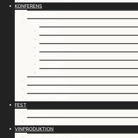
KONFERENS
KONFERENS
VÅRA LOKALER
GRAPPA
ARMAGNAC
CALVADOS
CUVÉE
COGNAC
BRANDY
BOKA KONFERENS
OFFERTFÖRFRÅGAN
AKTIVITETER (pdf)
FEST
FEST
OFFERTFÖRFRÅGAN
VINPRODUKTION
FLÄDIE VINPRODUKTION