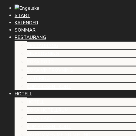
START
KALENDER
SOMMAR
RESTAURANG
RESTAURANG
VINPROVNING
BOKA BORD
BOKA VINPROVNING
CATERING
KÖP PRESENTKORT
HOTELL
HOTELL
BOKA HOTELLRUM
BOKA PAKET
KÖP PRESENTKORT
VÄLKOMMEN MED DIN HUND