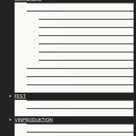
KONFERENS
VÅRA LOKALER
GRAPPA
ARMAGNAC
CALVADOS
CUVÉE
COGNAC
BRANDY
BOKA KONFERENS
OFFERTFÖRFRÅGAN
AKTIVITETER (pdf)
FEST
FEST
OFFERTFÖRFRÅGAN
VINPRODUKTION
FLÄDIE VINPRODUKTION