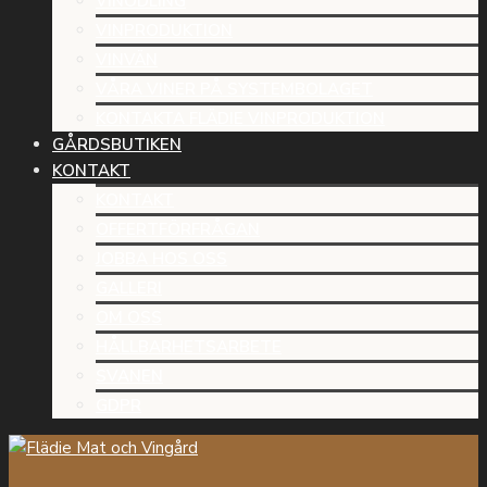
VINODLING
VINPRODUKTION
VINVÄN
VÅRA VINER PÅ SYSTEMBOLAGET
KONTAKTA FLÄDIE VINPRODUKTION
GÅRDSBUTIKEN
KONTAKT
KONTAKT
OFFERTFÖRFRÅGAN
JOBBA HOS OSS
GALLERI
OM OSS
HÅLLBARHETSARBETE
SVANEN
GDPR