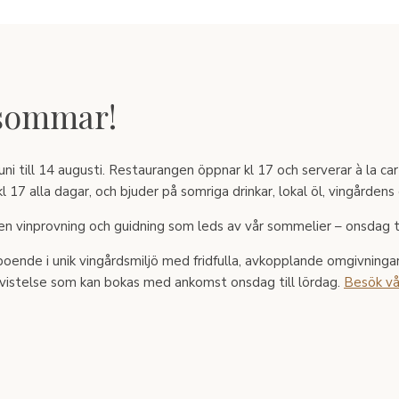
 sommar!
i till 14 augusti. Restaurangen öppnar kl 17 och serverar à la car
l 17 alla dagar, och bjuder på somriga drinkar, lokal öl, vingården
d en vinprovning och guidning som leds av vår sommelier – onsdag t
 boende i unik vingårdsmiljö med fridfulla, avkopplande omgivningar
svistelse som kan bokas med ankomst onsdag till lördag.
Besök vå