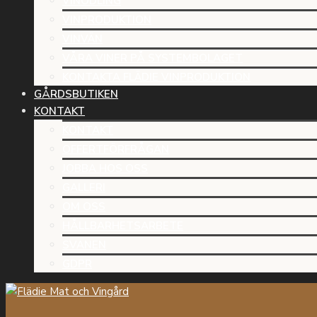
VINODLING
VINPRODUKTION
VINVÄN
VÅRA VINER PÅ SYSTEMBOLAGET
KONTAKTA FLÄDIE VINPRODUKTION
GÅRDSBUTIKEN
KONTAKT
KONTAKT
OFFERTFÖRFRÅGAN
JOBBA HOS OSS
GALLERI
OM OSS
HÅLLBARHETSARBETE
SVANEN
GDPR