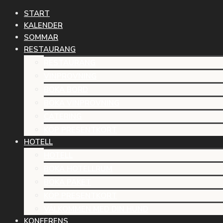
START
KALENDER
SOMMAR
RESTAURANG
RESTAURANG
VINPROVNING
BOKA BORD
BOKA VINPROVNING
CATERING
KÖP PRESENTKORT
HOTELL
HOTELL
BOKA HOTELLRUM
BOKA PAKET
KÖP PRESENTKORT
VÄLKOMMEN MED DIN HUND
KONFERENS