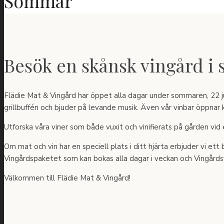
Sommar
Besök en skånsk vingård i
Flädie Mat & Vingård har öppet alla dagar under sommaren, 22 jun
grillbuffén och bjuder på levande musik. Även vår vinbar öppnar k
Utforska våra viner som både vuxit och vinifierats på gården vi
Om mat och vin har en speciell plats i ditt hjärta erbjuder vi ett
Vingårdspaketet som kan bokas alla dagar i veckan och Vingård
Välkommen till Flädie Mat & Vingård!