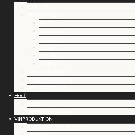
KONFERENS
VÅRA LOKALER
GRAPPA
ARMAGNAC
CALVADOS
CUVÉE
COGNAC
BRANDY
BOKA KONFERENS
OFFERTFÖRFRÅGAN
AKTIVITETER (pdf)
FEST
FEST
OFFERTFÖRFRÅGAN
VINPRODUKTION
FLÄDIE VINPRODUKTION