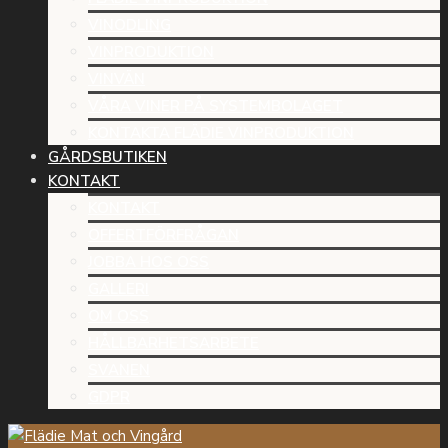
VINODLING
VINPRODUKTION
VINVÄN
VÅRA VINER PÅ SYSTEMBOLAGET
KONTAKTA FLÄDIE VINPRODUKTION
GÅRDSBUTIKEN
KONTAKT
KONTAKT
OFFERTFÖRFRÅGAN
JOBBA HOS OSS
GALLERI
OM OSS
HÅLLBARHETSARBETE
SVANEN
GDPR