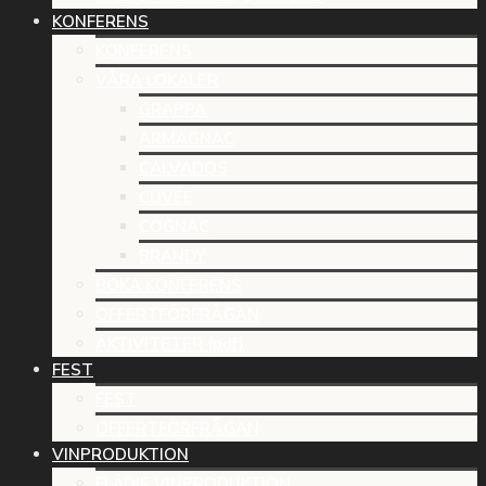
KONFERENS
KONFERENS
VÅRA LOKALER
GRAPPA
ARMAGNAC
CALVADOS
CUVÉE
COGNAC
BRANDY
BOKA KONFERENS
OFFERTFÖRFRÅGAN
AKTIVITETER (pdf)
FEST
FEST
OFFERTFÖRFRÅGAN
VINPRODUKTION
FLÄDIE VINPRODUKTION