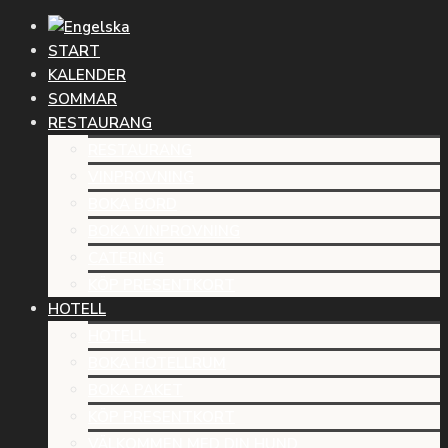
START
KALENDER
SOMMAR
RESTAURANG
RESTAURANG
VINPROVNING
BOKA BORD
BOKA VINPROVNING
CATERING
KÖP PRESENTKORT
HOTELL
HOTELL
BOKA HOTELLRUM
BOKA PAKET
KÖP PRESENTKORT
VÄLKOMMEN MED DIN HUND