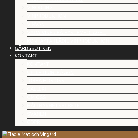
VINODLING
VINPRODUKTION
VINVÄN
VÅRA VINER PÅ SYSTEMBOLAGET
KONTAKTA FLÄDIE VINPRODUKTION
GÅRDSBUTIKEN
KONTAKT
KONTAKT
OFFERTFÖRFRÅGAN
JOBBA HOS OSS
GALLERI
OM OSS
HÅLLBARHETSARBETE
SVANEN
GDPR