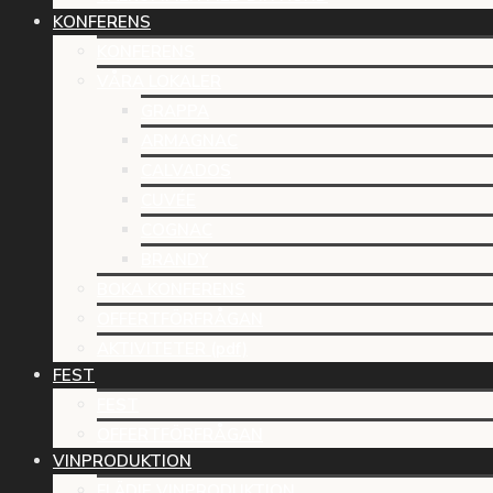
KONFERENS
KONFERENS
VÅRA LOKALER
GRAPPA
ARMAGNAC
CALVADOS
CUVÉE
COGNAC
BRANDY
BOKA KONFERENS
OFFERTFÖRFRÅGAN
AKTIVITETER (pdf)
FEST
FEST
OFFERTFÖRFRÅGAN
VINPRODUKTION
FLÄDIE VINPRODUKTION