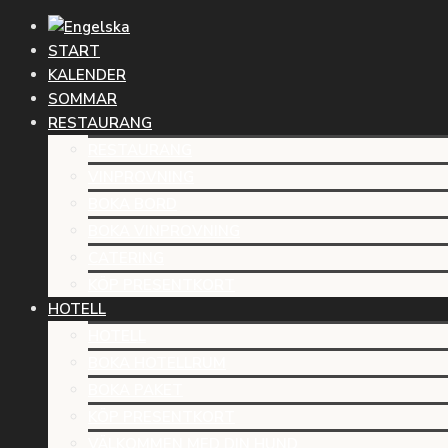
START
KALENDER
SOMMAR
RESTAURANG
RESTAURANG
VINPROVNING
BOKA BORD
BOKA VINPROVNING
CATERING
KÖP PRESENTKORT
HOTELL
HOTELL
BOKA HOTELLRUM
BOKA PAKET
KÖP PRESENTKORT
VÄLKOMMEN MED DIN HUND