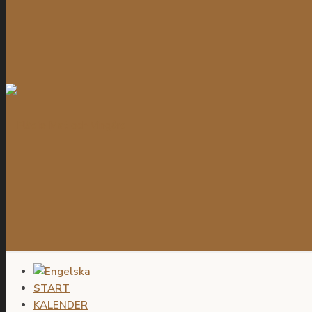
START
KALENDER