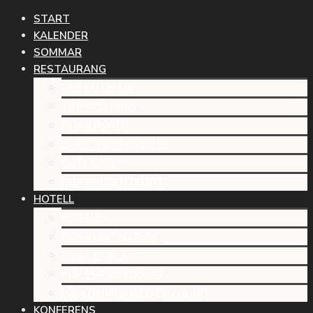
START
KALENDER
SOMMAR
RESTAURANG
RESTAURANG
VINPROVNING
BOKA BORD
BOKA VINPROVNING
CATERING
KÖP PRESENTKORT
HOTELL
HOTELL
BOKA HOTELLRUM
BOKA PAKET
KÖP PRESENTKORT
VÄLKOMMEN MED DIN HUND
KONFERENS