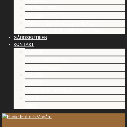
VINODLING
VINPRODUKTION
VINVÄN
VÅRA VINER PÅ SYSTEMBOLAGET
KONTAKTA FLÄDIE VINPRODUKTION
GÅRDSBUTIKEN
KONTAKT
KONTAKT
OFFERTFÖRFRÅGAN
JOBBA HOS OSS
GALLERI
OM OSS
HÅLLBARHETSARBETE
SVANEN
GDPR