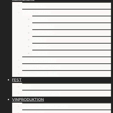
KONFERENS
VÅRA LOKALER
GRAPPA
ARMAGNAC
CALVADOS
CUVÉE
COGNAC
BRANDY
BOKA KONFERENS
OFFERTFÖRFRÅGAN
AKTIVITETER (pdf)
FEST
FEST
OFFERTFÖRFRÅGAN
VINPRODUKTION
FLÄDIE VINPRODUKTION