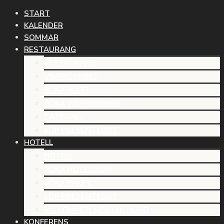
START
KALENDER
SOMMAR
RESTAURANG
RESTAURANG
VINPROVNING
BOKA BORD
BOKA VINPROVNING
CATERING
KÖP PRESENTKORT
HOTELL
HOTELL
BOKA HOTELLRUM
BOKA PAKET
KÖP PRESENTKORT
VÄLKOMMEN MED DIN HUND
KONFERENS