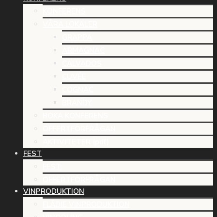
KONFERENS
VÅRA LOKALER
GRAPPA
ARMAGNAC
CALVADOS
CUVÉE
COGNAC
BRANDY
BOKA KONFERENS
OFFERTFÖRFRÅGAN
AKTIVITETER (pdf)
FEST
FEST
OFFERTFÖRFRÅGAN
VINPRODUKTION
FLÄDIE VINPRODUKTION