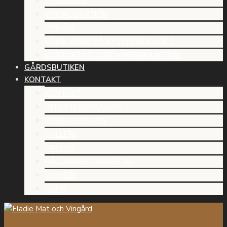
VINODLING
VINPRODUKTION
VINVÄN
VÅRA VINER PÅ SYSTEMBOLAGET
KONTAKTA FLÄDIE VINPRODUKTION
GÅRDSBUTIKEN
KONTAKT
KONTAKT
OFFERTFÖRFRÅGAN
JOBBA HOS OSS
GALLERI
OM OSS
HÅLLBARHETSARBETE
SVANEN
GDPR