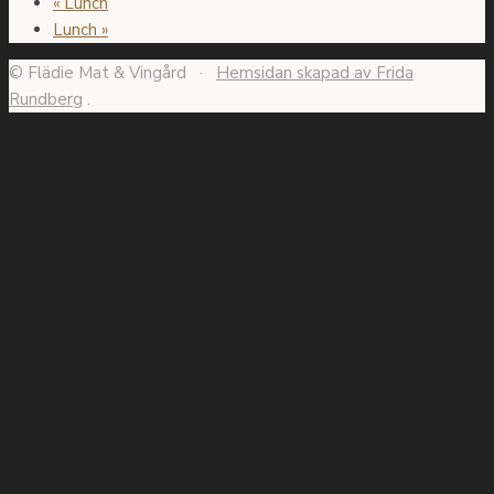
«
Lunch
Lunch
»
© Flädie Mat & Vingård ·
Hemsidan skapad av Frida
Rundberg
.