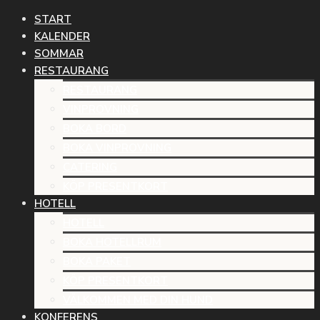
START
KALENDER
SOMMAR
RESTAURANG
RESTAURANG
VINPROVNING
BOKA BORD
BOKA VINPROVNING
CATERING
KÖP PRESENTKORT
HOTELL
HOTELL
BOKA HOTELLRUM
BOKA PAKET
KÖP PRESENTKORT
VÄLKOMMEN MED DIN HUND
KONFERENS