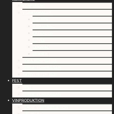
KONFERENS
VÅRA LOKALER
GRAPPA
ARMAGNAC
CALVADOS
CUVÉE
COGNAC
BRANDY
BOKA KONFERENS
OFFERTFÖRFRÅGAN
AKTIVITETER (pdf)
FEST
FEST
OFFERTFÖRFRÅGAN
VINPRODUKTION
FLÄDIE VINPRODUKTION