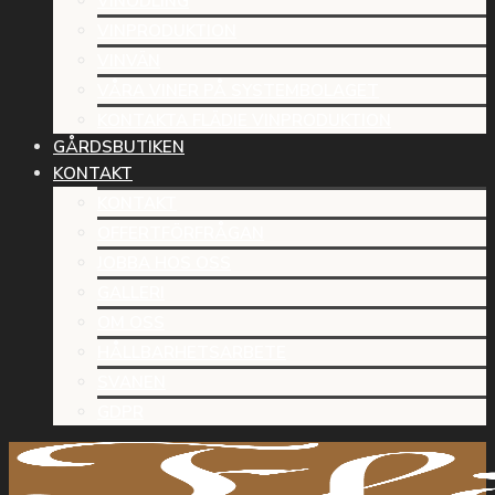
VINODLING
VINPRODUKTION
VINVÄN
VÅRA VINER PÅ SYSTEMBOLAGET
KONTAKTA FLÄDIE VINPRODUKTION
GÅRDSBUTIKEN
KONTAKT
KONTAKT
OFFERTFÖRFRÅGAN
JOBBA HOS OSS
GALLERI
OM OSS
HÅLLBARHETSARBETE
SVANEN
GDPR