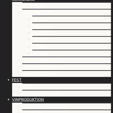
KONFERENS
VÅRA LOKALER
GRAPPA
ARMAGNAC
CALVADOS
CUVÉE
COGNAC
BRANDY
BOKA KONFERENS
OFFERTFÖRFRÅGAN
AKTIVITETER (pdf)
FEST
FEST
OFFERTFÖRFRÅGAN
VINPRODUKTION
FLÄDIE VINPRODUKTION