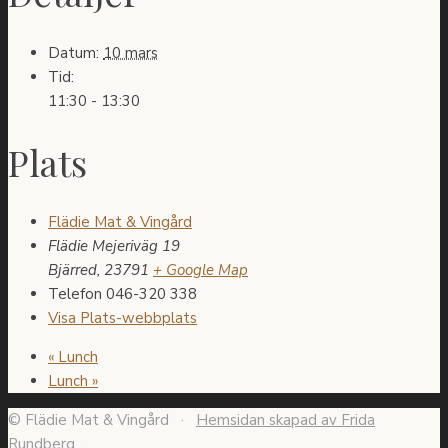
Datum:
10 mars
Tid:
11:30 - 13:30
Plats
Flädie Mat & Vingård
Flädie Mejeriväg 19
Bjärred
,
23791
+ Google Map
Telefon
046-320 338
Visa Plats-webbplats
«
Lunch
Lunch
»
© Flädie Mat & Vingård ·
Hemsidan skapad av Frida
Rundberg
.