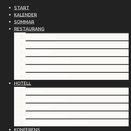
START
KALENDER
SOMMAR
RESTAURANG
RESTAURANG
VINPROVNING
BOKA BORD
BOKA VINPROVNING
CATERING
KÖP PRESENTKORT
HOTELL
HOTELL
BOKA HOTELLRUM
BOKA PAKET
KÖP PRESENTKORT
VÄLKOMMEN MED DIN HUND
KONFERENS