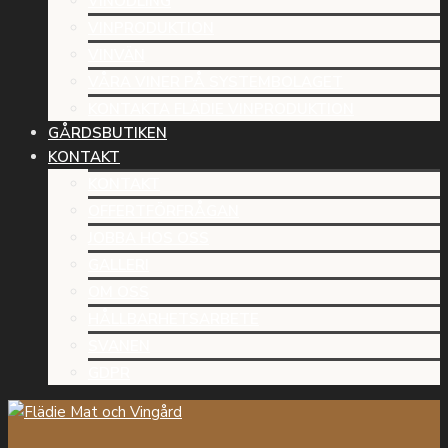
VINODLING
VINPRODUKTION
VINVÄN
VÅRA VINER PÅ SYSTEMBOLAGET
KONTAKTA FLÄDIE VINPRODUKTION
GÅRDSBUTIKEN
KONTAKT
KONTAKT
OFFERTFÖRFRÅGAN
JOBBA HOS OSS
GALLERI
OM OSS
HÅLLBARHETSARBETE
SVANEN
GDPR