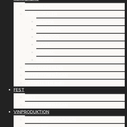
KONFERENS
VÅRA LOKALER
GRAPPA
ARMAGNAC
CALVADOS
CUVÉE
COGNAC
BRANDY
BOKA KONFERENS
OFFERTFÖRFRÅGAN
AKTIVITETER (pdf)
FEST
FEST
OFFERTFÖRFRÅGAN
VINPRODUKTION
FLÄDIE VINPRODUKTION