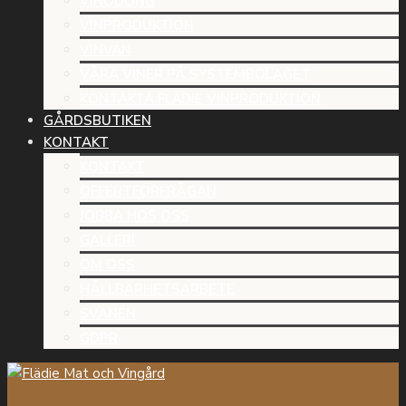
VINODLING
VINPRODUKTION
VINVÄN
VÅRA VINER PÅ SYSTEMBOLAGET
KONTAKTA FLÄDIE VINPRODUKTION
GÅRDSBUTIKEN
KONTAKT
KONTAKT
OFFERTFÖRFRÅGAN
JOBBA HOS OSS
GALLERI
OM OSS
HÅLLBARHETSARBETE
SVANEN
GDPR