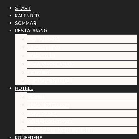
START
KALENDER
SOMMAR
RESTAURANG
RESTAURANG
VINPROVNING
BOKA BORD
BOKA VINPROVNING
CATERING
KÖP PRESENTKORT
HOTELL
HOTELL
BOKA HOTELLRUM
BOKA PAKET
KÖP PRESENTKORT
VÄLKOMMEN MED DIN HUND
KONFERENS