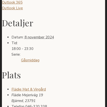
Outlook 365
Outlook Live
Detaljer
Datum:
8 november 2024
Tid:
18:00 - 23:30
Serie:
Gåsmiddag
Plats
Flädie Mat & Vingård
Flädie Mejeriväg 19
Bjärred
,
23791
Telefon
046-320 338