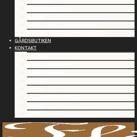
VINODLING
VINPRODUKTION
VINVÄN
VÅRA VINER PÅ SYSTEMBOLAGET
KONTAKTA FLÄDIE VINPRODUKTION
GÅRDSBUTIKEN
KONTAKT
KONTAKT
OFFERTFÖRFRÅGAN
JOBBA HOS OSS
GALLERI
OM OSS
HÅLLBARHETSARBETE
SVANEN
GDPR