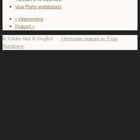
Visa Plats-webbplats
«
Vinprovning
Frukost
»
© Flädie Mat & Vingård ·
Hemsidan skapad av Frida
Rundberg
.