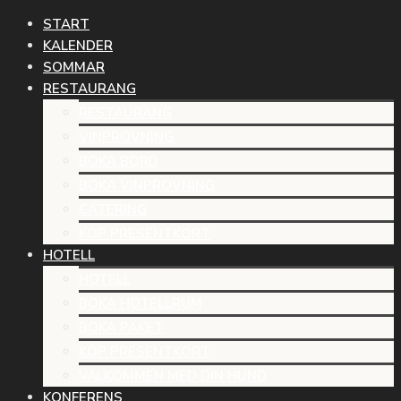
START
KALENDER
SOMMAR
RESTAURANG
RESTAURANG
VINPROVNING
BOKA BORD
BOKA VINPROVNING
CATERING
KÖP PRESENTKORT
HOTELL
HOTELL
BOKA HOTELLRUM
BOKA PAKET
KÖP PRESENTKORT
VÄLKOMMEN MED DIN HUND
KONFERENS