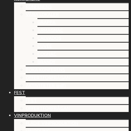
KONFERENS
VÅRA LOKALER
GRAPPA
ARMAGNAC
CALVADOS
CUVÉE
COGNAC
BRANDY
BOKA KONFERENS
OFFERTFÖRFRÅGAN
AKTIVITETER (pdf)
FEST
FEST
OFFERTFÖRFRÅGAN
VINPRODUKTION
FLÄDIE VINPRODUKTION