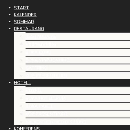
START
KALENDER
SOMMAR
RESTAURANG
RESTAURANG
VINPROVNING
BOKA BORD
BOKA VINPROVNING
CATERING
KÖP PRESENTKORT
HOTELL
HOTELL
BOKA HOTELLRUM
BOKA PAKET
KÖP PRESENTKORT
VÄLKOMMEN MED DIN HUND
KONFERENS