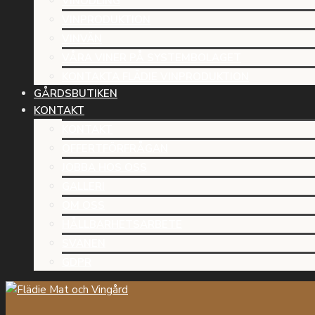
VINODLING
VINPRODUKTION
VINVÄN
VÅRA VINER PÅ SYSTEMBOLAGET
KONTAKTA FLÄDIE VINPRODUKTION
GÅRDSBUTIKEN
KONTAKT
KONTAKT
OFFERTFÖRFRÅGAN
JOBBA HOS OSS
GALLERI
OM OSS
HÅLLBARHETSARBETE
SVANEN
GDPR