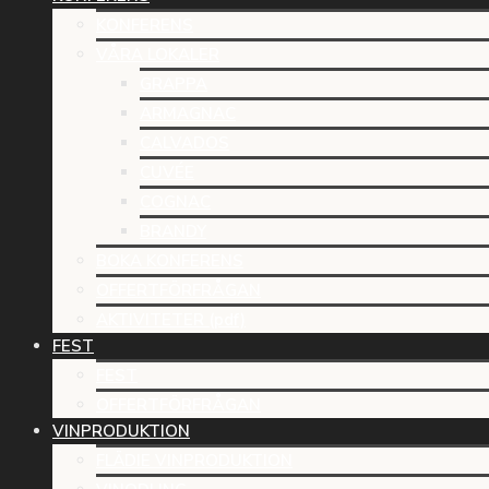
KONFERENS
VÅRA LOKALER
GRAPPA
ARMAGNAC
CALVADOS
CUVÉE
COGNAC
BRANDY
BOKA KONFERENS
OFFERTFÖRFRÅGAN
AKTIVITETER (pdf)
FEST
FEST
OFFERTFÖRFRÅGAN
VINPRODUKTION
FLÄDIE VINPRODUKTION