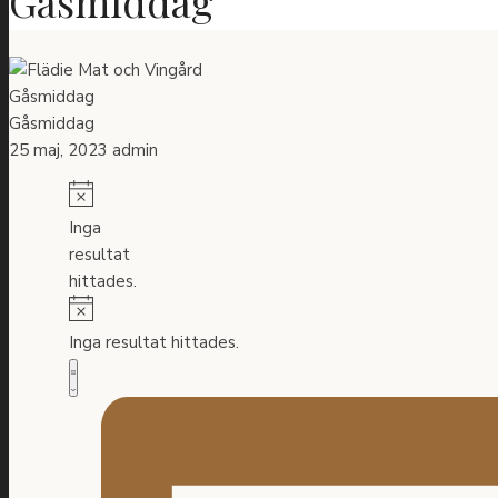
Gåsmiddag
Gåsmiddag
Gåsmiddag
25 maj, 2023
admin
Notice
Inga
resultat
hittades.
Notice
Inga resultat hittades.
Vy-
Evenemang
Sammanfattning
vynavigering
navigering