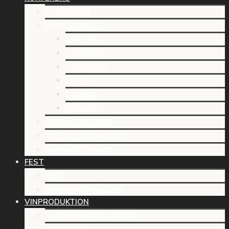
KONFERENS
VÅRA LOKALER
GRAPPA
ARMAGNAC
CALVADOS
CUVÉE
COGNAC
BRANDY
BOKA KONFERENS
OFFERTFÖRFRÅGAN
AKTIVITETER (pdf)
FEST
FEST
OFFERTFÖRFRÅGAN
VINPRODUKTION
FLÄDIE VINPRODUKTION