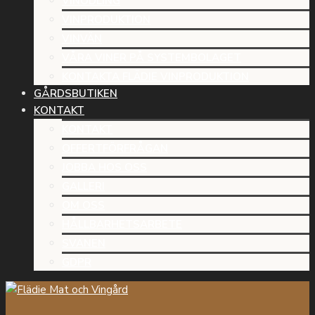
VINODLING
VINPRODUKTION
VINVÄN
VÅRA VINER PÅ SYSTEMBOLAGET
KONTAKTA FLÄDIE VINPRODUKTION
GÅRDSBUTIKEN
KONTAKT
KONTAKT
OFFERTFÖRFRÅGAN
JOBBA HOS OSS
GALLERI
OM OSS
HÅLLBARHETSARBETE
SVANEN
GDPR