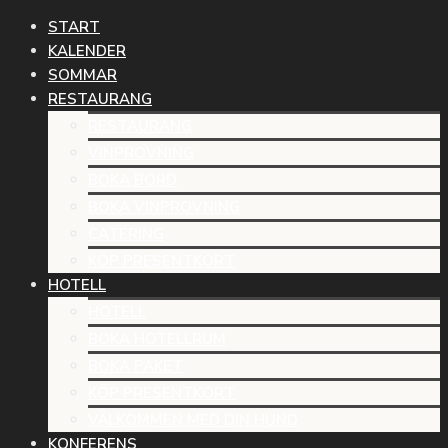
START
KALENDER
SOMMAR
RESTAURANG
RESTAURANG
VINPROVNING
BOKA BORD
BOKA VINPROVNING
CATERING
KÖP PRESENTKORT
HOTELL
HOTELL
BOKA HOTELLRUM
BOKA PAKET
KÖP PRESENTKORT
VÄLKOMMEN MED DIN HUND
KONFERENS