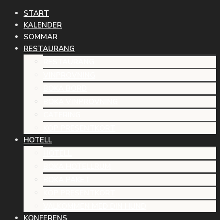
START
KALENDER
SOMMAR
RESTAURANG
RESTAURANG
VINPROVNING
BOKA BORD
BOKA VINPROVNING
CATERING
KÖP PRESENTKORT
HOTELL
HOTELL
BOKA HOTELLRUM
BOKA PAKET
KÖP PRESENTKORT
VÄLKOMMEN MED DIN HUND
KONFERENS