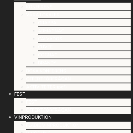
KONFERENS
VÅRA LOKALER
GRAPPA
ARMAGNAC
CALVADOS
CUVÉE
COGNAC
BRANDY
BOKA KONFERENS
OFFERTFÖRFRÅGAN
AKTIVITETER (pdf)
FEST
FEST
OFFERTFÖRFRÅGAN
VINPRODUKTION
FLÄDIE VINPRODUKTION