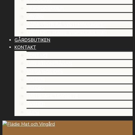
VINODLING
VINPRODUKTION
VINVÄN
VÅRA VINER PÅ SYSTEMBOLAGET
KONTAKTA FLÄDIE VINPRODUKTION
GÅRDSBUTIKEN
KONTAKT
KONTAKT
OFFERTFÖRFRÅGAN
JOBBA HOS OSS
GALLERI
OM OSS
HÅLLBARHETSARBETE
SVANEN
GDPR