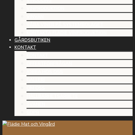
VINODLING
VINPRODUKTION
VINVÄN
VÅRA VINER PÅ SYSTEMBOLAGET
KONTAKTA FLÄDIE VINPRODUKTION
GÅRDSBUTIKEN
KONTAKT
KONTAKT
OFFERTFÖRFRÅGAN
JOBBA HOS OSS
GALLERI
OM OSS
HÅLLBARHETSARBETE
SVANEN
GDPR