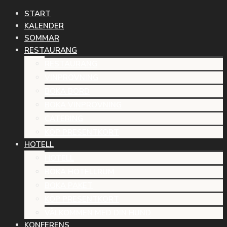
START
KALENDER
SOMMAR
RESTAURANG
RESTAURANG
VINPROVNING
BOKA BORD
BOKA VINPROVNING
CATERING
KÖP PRESENTKORT
HOTELL
HOTELL
BOKA HOTELLRUM
BOKA PAKET
KÖP PRESENTKORT
VÄLKOMMEN MED DIN HUND
KONFERENS