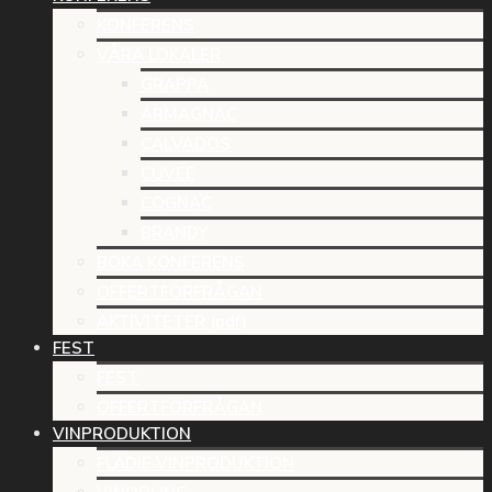
KONFERENS
VÅRA LOKALER
GRAPPA
ARMAGNAC
CALVADOS
CUVÉE
COGNAC
BRANDY
BOKA KONFERENS
OFFERTFÖRFRÅGAN
AKTIVITETER (pdf)
FEST
FEST
OFFERTFÖRFRÅGAN
VINPRODUKTION
FLÄDIE VINPRODUKTION