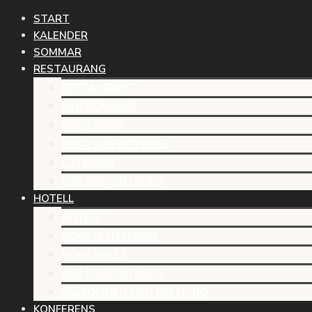
START
KALENDER
SOMMAR
RESTAURANG
RESTAURANG
VINPROVNING
BOKA BORD
BOKA VINPROVNING
CATERING
KÖP PRESENTKORT
HOTELL
HOTELL
BOKA HOTELLRUM
BOKA PAKET
KÖP PRESENTKORT
VÄLKOMMEN MED DIN HUND
KONFERENS