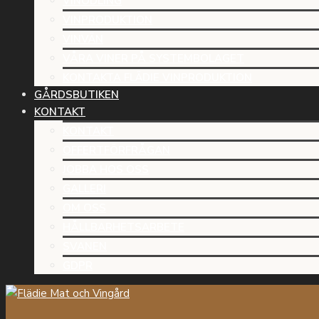
VINODLING
VINPRODUKTION
VINVÄN
VÅRA VINER PÅ SYSTEMBOLAGET
KONTAKTA FLÄDIE VINPRODUKTION
GÅRDSBUTIKEN
KONTAKT
KONTAKT
OFFERTFÖRFRÅGAN
JOBBA HOS OSS
GALLERI
OM OSS
HÅLLBARHETSARBETE
SVANEN
GDPR