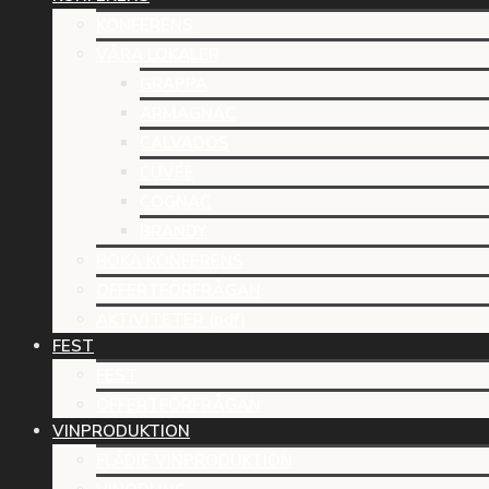
KONFERENS
VÅRA LOKALER
GRAPPA
ARMAGNAC
CALVADOS
CUVÉE
COGNAC
BRANDY
BOKA KONFERENS
OFFERTFÖRFRÅGAN
AKTIVITETER (pdf)
FEST
FEST
OFFERTFÖRFRÅGAN
VINPRODUKTION
FLÄDIE VINPRODUKTION