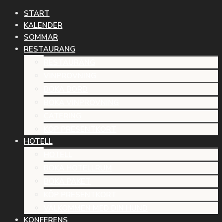
START
KALENDER
SOMMAR
RESTAURANG
RESTAURANG
VINPROVNING
BOKA BORD
BOKA VINPROVNING
CATERING
KÖP PRESENTKORT
HOTELL
HOTELL
BOKA HOTELLRUM
BOKA PAKET
KÖP PRESENTKORT
VÄLKOMMEN MED DIN HUND
KONFERENS