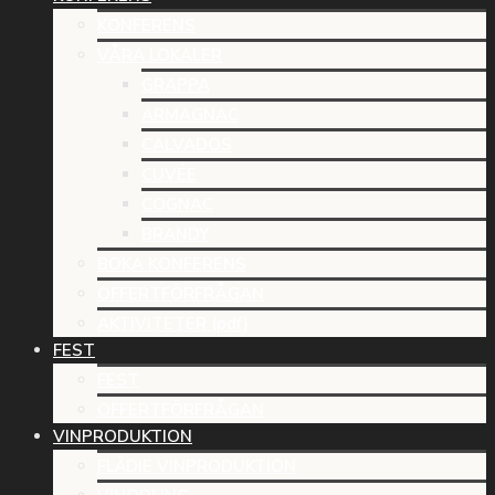
KONFERENS
VÅRA LOKALER
GRAPPA
ARMAGNAC
CALVADOS
CUVÉE
COGNAC
BRANDY
BOKA KONFERENS
OFFERTFÖRFRÅGAN
AKTIVITETER (pdf)
FEST
FEST
OFFERTFÖRFRÅGAN
VINPRODUKTION
FLÄDIE VINPRODUKTION