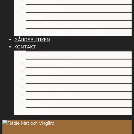
VINODLING
VINPRODUKTION
VINVÄN
VÅRA VINER PÅ SYSTEMBOLAGET
KONTAKTA FLÄDIE VINPRODUKTION
GÅRDSBUTIKEN
KONTAKT
KONTAKT
OFFERTFÖRFRÅGAN
JOBBA HOS OSS
GALLERI
OM OSS
HÅLLBARHETSARBETE
SVANEN
GDPR