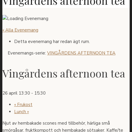
Vingårdens afternoon tea
« Alla Evenemang
Detta evenemang har redan ägt rum.
Evenemangs-serie:
VINGÅRDENS AFTERNOON TEA
Vingårdens afternoon tea
26 april 13:30
-
15:30
«
Frukost
Lunch
»
Njut av hembakade scones med tillbehör, härliga små
smörgåsar, fruktkompott och hembakade sötsaker. Kaffe/te