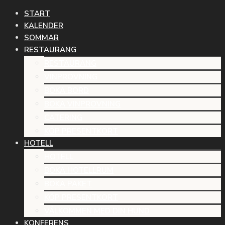
START
KALENDER
SOMMAR
RESTAURANG
RESTAURANG
VINPROVNING
BOKA BORD
BOKA VINPROVNING
CATERING
KÖP PRESENTKORT
HOTELL
HOTELL
BOKA HOTELLRUM
BOKA PAKET
KÖP PRESENTKORT
VÄLKOMMEN MED DIN HUND
KONFERENS