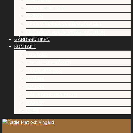
VINODLING
VINPRODUKTION
VINVÄN
VÅRA VINER PÅ SYSTEMBOLAGET
KONTAKTA FLÄDIE VINPRODUKTION
GÅRDSBUTIKEN
KONTAKT
KONTAKT
OFFERTFÖRFRÅGAN
JOBBA HOS OSS
GALLERI
OM OSS
HÅLLBARHETSARBETE
SVANEN
GDPR