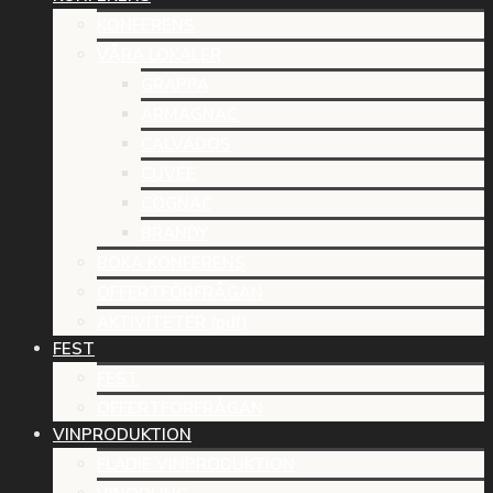
KONFERENS
VÅRA LOKALER
GRAPPA
ARMAGNAC
CALVADOS
CUVÉE
COGNAC
BRANDY
BOKA KONFERENS
OFFERTFÖRFRÅGAN
AKTIVITETER (pdf)
FEST
FEST
OFFERTFÖRFRÅGAN
VINPRODUKTION
FLÄDIE VINPRODUKTION