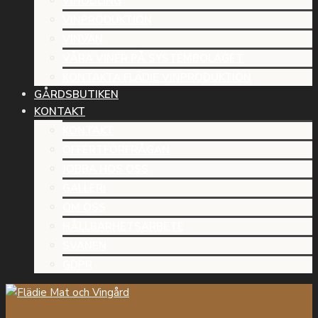
VINODLING
VINPRODUKTION
VINVÄN
VÅRA VINER PÅ SYSTEMBOLAGET
KONTAKTA FLÄDIE VINPRODUKTION
GÅRDSBUTIKEN
KONTAKT
KONTAKT
OFFERTFÖRFRÅGAN
JOBBA HOS OSS
GALLERI
OM OSS
HÅLLBARHETSARBETE
SVANEN
GDPR