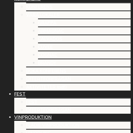
KONFERENS
VÅRA LOKALER
GRAPPA
ARMAGNAC
CALVADOS
CUVÉE
COGNAC
BRANDY
BOKA KONFERENS
OFFERTFÖRFRÅGAN
AKTIVITETER (pdf)
FEST
FEST
OFFERTFÖRFRÅGAN
VINPRODUKTION
FLÄDIE VINPRODUKTION