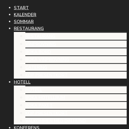
START
KALENDER
SOMMAR
RESTAURANG
RESTAURANG
VINPROVNING
BOKA BORD
BOKA VINPROVNING
CATERING
KÖP PRESENTKORT
HOTELL
HOTELL
BOKA HOTELLRUM
BOKA PAKET
KÖP PRESENTKORT
VÄLKOMMEN MED DIN HUND
KONFERENS