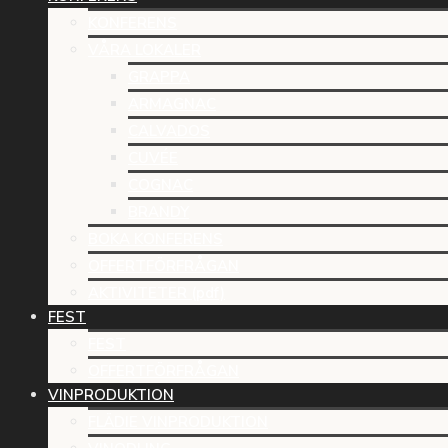
KONFERENS
VÅRA LOKALER
GRAPPA
ARMAGNAC
CALVADOS
CUVÉE
COGNAC
BRANDY
BOKA KONFERENS
OFFERTFÖRFRÅGAN
AKTIVITETER (pdf)
FEST
FEST
OFFERTFÖRFRÅGAN
VINPRODUKTION
FLÄDIE VINPRODUKTION