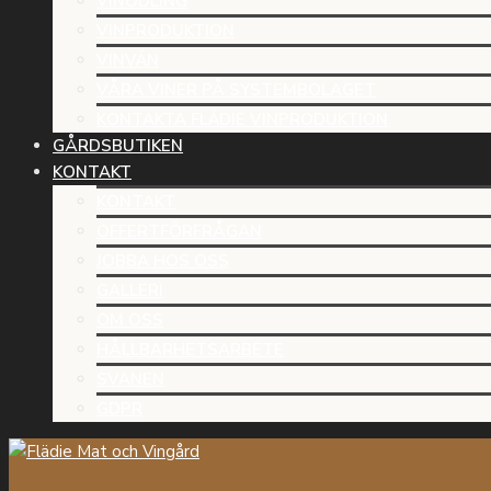
VINODLING
VINPRODUKTION
VINVÄN
VÅRA VINER PÅ SYSTEMBOLAGET
KONTAKTA FLÄDIE VINPRODUKTION
GÅRDSBUTIKEN
KONTAKT
KONTAKT
OFFERTFÖRFRÅGAN
JOBBA HOS OSS
GALLERI
OM OSS
HÅLLBARHETSARBETE
SVANEN
GDPR