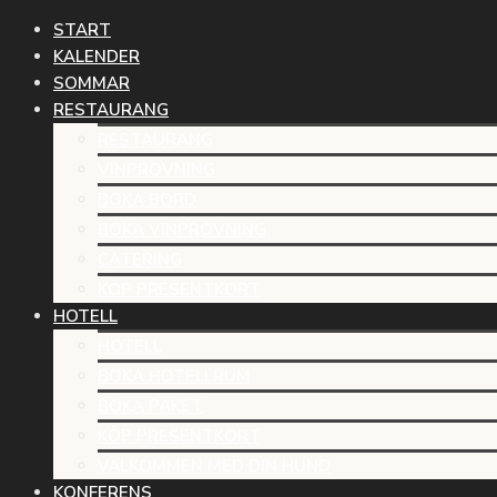
START
KALENDER
SOMMAR
RESTAURANG
RESTAURANG
VINPROVNING
BOKA BORD
BOKA VINPROVNING
CATERING
KÖP PRESENTKORT
HOTELL
HOTELL
BOKA HOTELLRUM
BOKA PAKET
KÖP PRESENTKORT
VÄLKOMMEN MED DIN HUND
KONFERENS