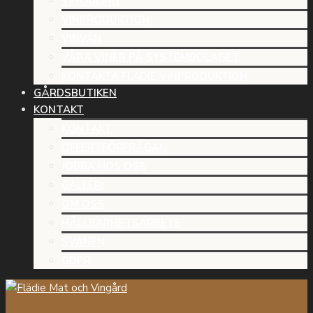
VINODLING
VINPRODUKTION
VINVÄN
VÅRA VINER PÅ SYSTEMBOLAGET
KONTAKTA FLÄDIE VINPRODUKTION
GÅRDSBUTIKEN
KONTAKT
KONTAKT
OFFERTFÖRFRÅGAN
JOBBA HOS OSS
GALLERI
OM OSS
HÅLLBARHETSARBETE
SVANEN
GDPR