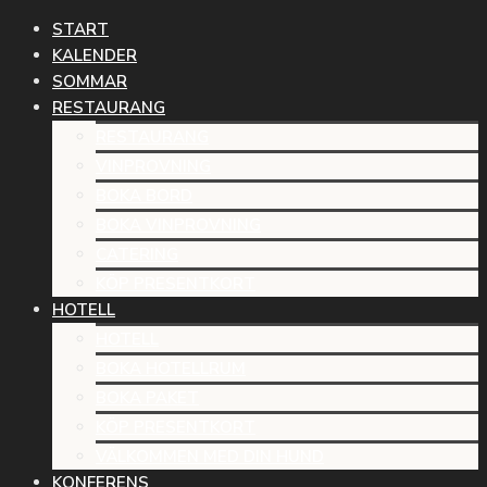
START
KALENDER
SOMMAR
RESTAURANG
RESTAURANG
VINPROVNING
BOKA BORD
BOKA VINPROVNING
CATERING
KÖP PRESENTKORT
HOTELL
HOTELL
BOKA HOTELLRUM
BOKA PAKET
KÖP PRESENTKORT
VÄLKOMMEN MED DIN HUND
KONFERENS