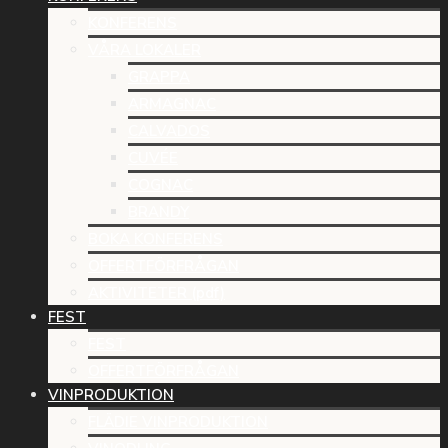
KONFERENS
VÅRA LOKALER
GRAPPA
ARMAGNAC
CALVADOS
CUVÉE
COGNAC
BRANDY
BOKA KONFERENS
OFFERTFÖRFRÅGAN
AKTIVITETER (pdf)
FEST
FEST
OFFERTFÖRFRÅGAN
VINPRODUKTION
FLÄDIE VINPRODUKTION