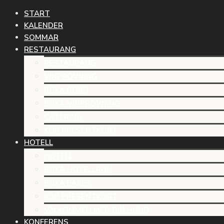
START
KALENDER
SOMMAR
RESTAURANG
RESTAURANG
VINPROVNING
BOKA BORD
BOKA VINPROVNING
CATERING
KÖP PRESENTKORT
HOTELL
HOTELL
BOKA HOTELLRUM
BOKA PAKET
KÖP PRESENTKORT
VÄLKOMMEN MED DIN HUND
KONFERENS