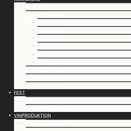
KONFERENS
VÅRA LOKALER
GRAPPA
ARMAGNAC
CALVADOS
CUVÉE
COGNAC
BRANDY
BOKA KONFERENS
OFFERTFÖRFRÅGAN
AKTIVITETER (pdf)
FEST
FEST
OFFERTFÖRFRÅGAN
VINPRODUKTION
FLÄDIE VINPRODUKTION