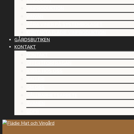
VINODLING
VINPRODUKTION
VINVÄN
VÅRA VINER PÅ SYSTEMBOLAGET
KONTAKTA FLÄDIE VINPRODUKTION
GÅRDSBUTIKEN
KONTAKT
KONTAKT
OFFERTFÖRFRÅGAN
JOBBA HOS OSS
GALLERI
OM OSS
HÅLLBARHETSARBETE
SVANEN
GDPR